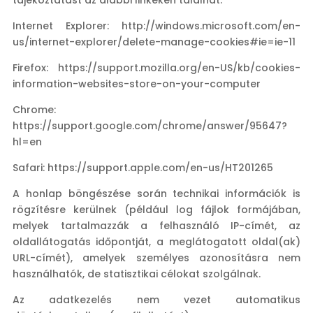
tájékoztatást az alábbi linkeken találhat:
Internet Explorer: http://windows.microsoft.com/en-
us/internet-explorer/delete-manage-cookies#ie=ie-11
Firefox: https://support.mozilla.org/en-US/kb/cookies-
information-websites-store-on-your-computer
Chrome:
https://support.google.com/chrome/answer/95647?
hl=en
Safari: https://support.apple.com/en-us/HT201265
A honlap böngészése során technikai információk is
rögzítésre kerülnek (például log fájlok formájában,
melyek tartalmazzák a felhasználó IP-címét, az
oldallátogatás időpontját, a meglátogatott oldal(ak)
URL-címét), amelyek személyes azonosításra nem
használhatók, de statisztikai célokat szolgálnak.
Az adatkezelés nem vezet automatikus