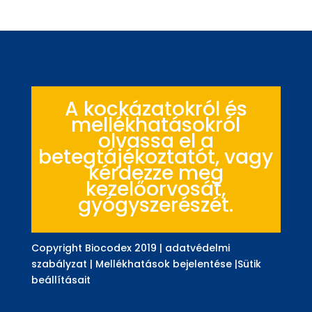
A kockázatokról és
mellékhatásokról
olvassa el a
betegtájékoztatót, vagy
kérdezze meg
kezelőorvosát,
gyógyszerészét.
Copyright Biocodex 2019 |
adatvédelmi
szabályzat
|
Mellékhatások bejelentése
|
Sütik
beállításait