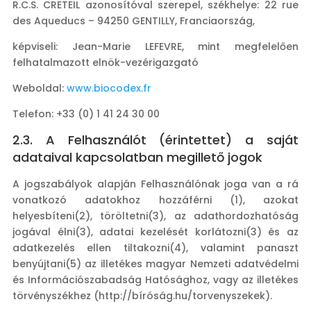
R.C.S. CRETEIL azonosítóval szerepel, székhelye: 22 rue
des Aqueducs – 94250 GENTILLY, Franciaország,
képviseli: Jean-Marie LEFEVRE, mint megfelelően
felhatalmazott elnök-vezérigazgató
Weboldal:
www.biocodex.fr
Telefon: +33 (0) 1 41 24 30 00
2.3. A Felhasználót (érintettet) a saját
adataival kapcsolatban megillető jogok
A jogszabályok alapján Felhasználónak joga van a rá
vonatkozó adatokhoz hozzáférni (1), azokat
helyesbíteni(2), töröltetni(3), az adathordozhatóság
jogával élni(3), adatai kezelését korlátozni(3) és az
adatkezelés ellen tiltakozni(4), valamint panaszt
benyújtani(5) az illetékes magyar Nemzeti adatvédelmi
és Információszabadság Hatósághoz, vagy az illetékes
törvényszékhez (http://bíróság.hu/torvenyszekek).