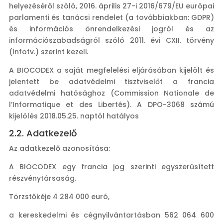
helyezéséről szóló, 2016. április 27-i 2016/679/EU európai
parlamenti és tanácsi rendelet (a továbbiakban: GDPR)
és információs önrendelkezési jogról és az
információszabadságról szóló 2011. évi CXII. törvény
(Infotv.) szerint kezeli.
A BIOCODEX a saját megfelelési eljárásában kijelölt és
jelentett be adatvédelmi tisztviselőt a francia
adatvédelmi hatósághoz (Commission Nationale de
l’Informatique et des Libertés). A DPO-3068 számú
kijelölés 2018.05.25. naptól hatályos
2.2. Adatkezelő
Az adatkezelő azonosítása:
A BIOCODEX egy francia jog szerinti egyszerűsített
részvénytársaság.
Törzstőkéje 4 284 000 euró,
a kereskedelmi és cégnyilvántartásban 562 064 600